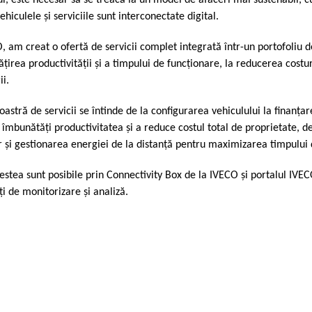
l, este necesar să se treacă la un model de afaceri mai sustenabil, cu
ehiculele şi serviciile sunt interconectate digital.
, am creat o ofertă de servicii complet integrată într-un portofoliu d
ţirea productivităţii şi a timpului de funcţionare, la reducerea costuri
ii.
oastră de servicii se întinde de la configurarea vehiculului la finanţa
 îmbunătăţi productivitatea şi a reduce costul total de proprietate, d
r şi gestionarea energiei de la distanţă pentru maximizarea timpului d
estea sunt posibile prin Connectivity Box de la IVECO şi portalul IVE
ţi de monitorizare şi analiză.