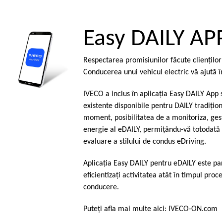
Easy DAILY AP
Respectarea promisiunilor făcute clienţilo
Conducerea unui vehicul electric vă ajută î
IVECO a inclus în aplicaţia Easy DAILY App s
existente disponibile pentru DAILY tradiţion
moment, posibilitatea de a monitoriza, ges
energie al eDAILY, permiţându-vă totodată s
evaluare a stilului de condus eDriving.
Aplicaţia Easy DAILY pentru eDAILY este par
eficientizaţi activitatea atât în timpul proc
conducere.
Puteţi afla mai multe aici:
IVECO-ON.com