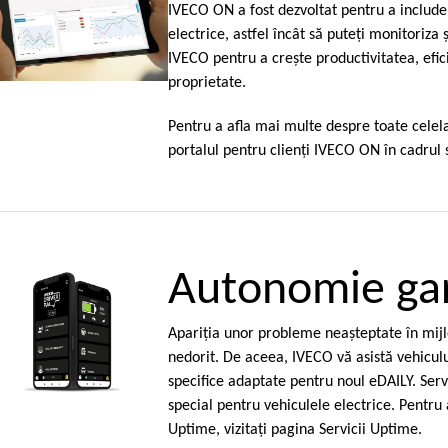
IVECO ON a fost dezvoltat pentru a include 
electrice, astfel încât să puteţi monitoriza ş
IVECO pentru a creşte productivitatea, efic
proprietate.
Pentru a afla mai multe despre toate celela
portalul pentru clienţi IVECO ON în cadrul s
Autonomie ga
Apariţia unor probleme neaşteptate în mij
nedorit. De aceea, IVECO vă asistă vehiculul
specifice adaptate pentru noul eDAILY. Serv
special pentru vehiculele electrice. Pentru
Uptime, vizitaţi pagina Servicii Uptime.