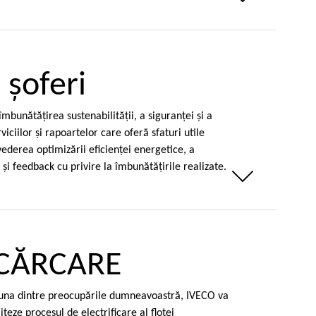
 şoferi
bunătăţirea sustenabilităţii, a siguranţei şi a
iciilor şi rapoartelor care oferă sfaturi utile
vederea optimizării eficienţei energetice, a
m şi feedback cu privire la îmbunătăţirile realizate.
Weniger anzeigen
NCĂRCARE
e una dintre preocupările dumneavoastră, IVECO va
iteze procesul de electrificare al flotei