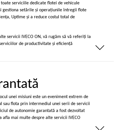
toate serviciile dedicate flotei de vehicule
i gestiona setările şi operaţiunile întregii flote
ienţa, Uptime şi a reduce costul total de
lte servicii IVECO ON, vă rugăm să vă referiţi la
erviciilor de productivitate şi eficienţă
Weniger anzeigen
rantată
locul unei misiuni este un eveniment extrem de
 sau flota prin intermediul unei serii de servicii
iciul de autonomie garantată a fost dezvoltat
 a afla mai multe despre alte servicii IVECO
Weniger anzeigen