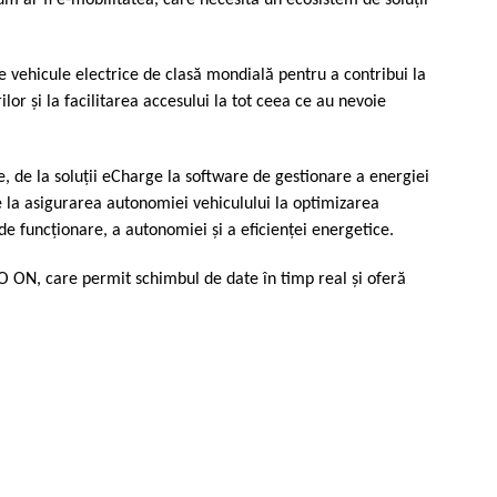
m ar fi e-mobilitatea, care necesită un ecosistem de soluţii
e vehicule electrice de clasă mondială pentru a contribui la
lor şi la facilitarea accesului la tot ceea ce au nevoie
re, de la soluţii eCharge la software de gestionare a energiei
e la asigurarea autonomiei vehiculului la optimizarea
e funcţionare, a autonomiei şi a eficienţei energetice.
CO ON, care permit schimbul de date în timp real şi oferă