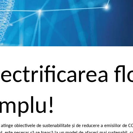
lectrificarea fl
implu!
 atinge obiectivele de sustenabilitate şi de reducere a emisiilor de CO