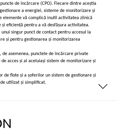
 puncte de încărcare (CPO). Fiecare dintre aceştia
gestionare a energiei, sisteme de monitorizare şi
 elemente vă complică inutil activitatea zilnică
şi eficienţă pentru a vă desfăşura activitatea.
 unui singur punct de contact pentru accesul la
re şi pentru gestionarea şi monitorizarea
a, de asemenea, punctele de încărcare private
 de acces şi al aceluiaşi sistem de monitorizare şi
r de flote şi a şoferilor un sistem de gestionare şi
e utilizat şi simplificat.
Weniger anzeigen
ON