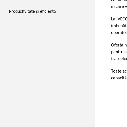
cu mediu
în care v
Productivitate și eficiență
La IVECO
îmbunătă
operator
Oferta n
pentru a
traseelo
Toate ac
capacită