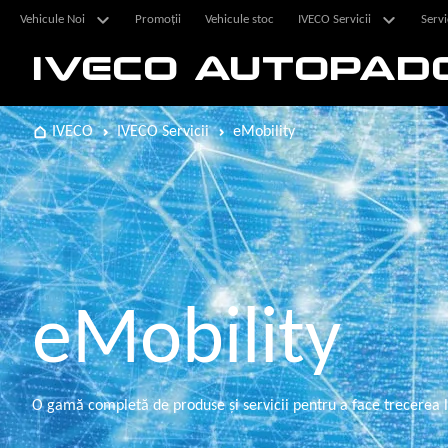
Vehicule Noi
Promoții
Vehicule stoc
IVECO Servicii
Servi
IVECO AUTOPAD
IVECO
IVECO Servicii
eMobility
eMobility
O gamă completă de produse şi servicii pentru a face trecerea l