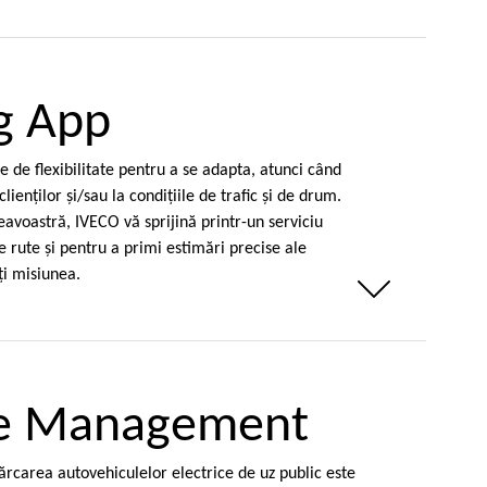
g App
de flexibilitate pentru a se adapta, atunci când
lienţilor şi/sau la condiţiile de trafic şi de drum.
avoastră, IVECO vă sprijină printr-un serviciu
e rute şi pentru a primi estimări precise ale
ţi misiunea.
Weniger anzeigen
ge Management
cărcarea autovehiculelor electrice de uz public este