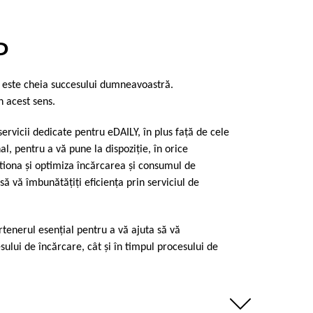
P
r este cheia succesului dumneavoastră.
n acest sens.
ervicii dedicate pentru eDAILY, în plus faţă de cele
al, pentru a vă pune la dispoziţie, în orice
tiona şi optimiza încărcarea şi consumul de
ă vă îmbunătăţiţi eficienţa prin serviciul de
tenerul esenţial pentru a vă ajuta să vă
esului de încărcare, cât şi în timpul procesului de
Weniger anzeigen