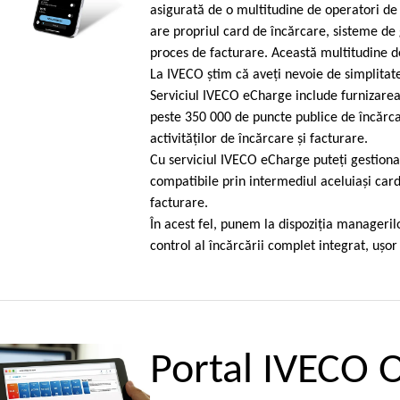
asigurată de o multitudine de operatori de
are propriul card de încărcare, sisteme de 
proces de facturare. Această multitudine de
La IVECO ştim că aveţi nevoie de simplitate 
Serviciul IVECO eCharge include furnizarea
peste 350 000 de puncte publice de încărca
activităţilor de încărcare şi facturare.
Cu serviciul IVECO eCharge puteţi gestion
compatibile prin intermediul aceluiaşi card
facturare.
În acest fel, punem la dispoziţia managerilo
control al încărcării complet integrat, uşor d
Portal IVECO 